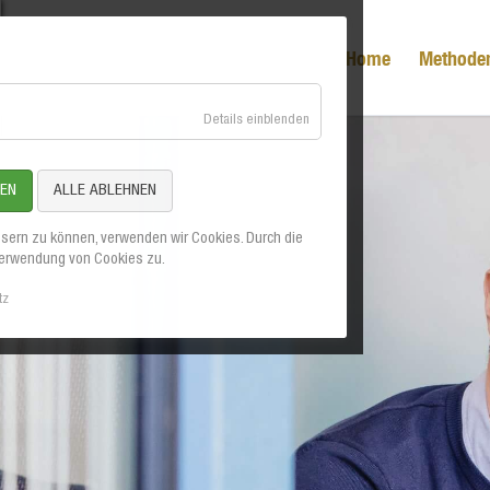
Home
Methode
für
Details einblenden
Systemi
Essenziell
EMDR
REN
ALLE ABLEHNEN
Gespräc
ssern zu können, verwenden wir Cookies. Durch die
Verwendung von Cookies zu.
Mentalt
tz