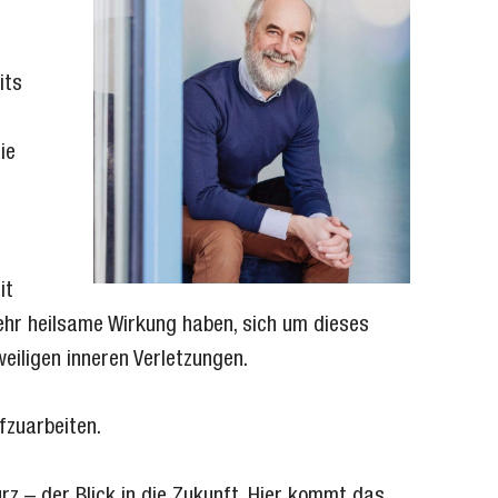
its
ie
it
ehr heilsame Wirkung haben, sich um dieses
eiligen inneren Verletzungen.
fzuarbeiten.
rz – der Blick in die Zukunft. Hier kommt das